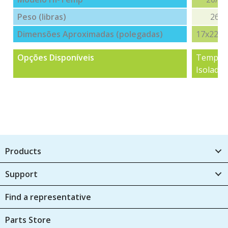
Peso (libras)
264
Dimensões Aproximadas (polegadas)
17x22x
Opções Disponíveis
Temporiz
Isolado
Products
Support
Find a representative
Parts Store