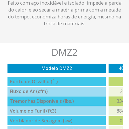
Feito com aço inoxidável e isolado, impede a perda
do calor, e ao secar a matéria prima com a metade
do tempo, economiza horas de energia, mesmo na
troca de materiais.
DMZ2
Modelo DMZ2
40U
Ponto de Orvalho (˚f)
Fluxo de Ar (cfm)
23
Tremonhas Disponíveis (lbs.)
33/35
Volume do Funil (ft3)
.88/1.
Ventilador de Secagem (kw)
0.5